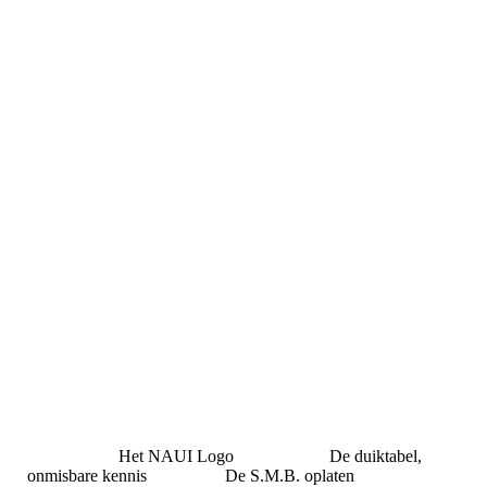
Naui duiktabel 2019
FKLS
Het NAUI Logo De duiktabel,
onmisbare kennis De S.M.B. oplaten