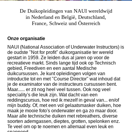
De Duikopleidingen van NAUI wereldwijd
in Nederland en België, Deutschland,
France, Schweiz und Österreich
Onze organisatie
NAUI (National Association of Underwater Instructors) is
de oudste "Not for profit" duikorganisatie ter wereld
gestart in 1959. Ze leiden dus al jaren op voor de
recreatieve markt. Sinds lange tijd ook op Technisch
gebied, Freediven en een aantal Medische
duikcursussen. Je kunt opleidingen volgen van
introductie tot en met "Course Director" wat inhoud dat
je de examinator van de instructeurs cursussen bent.
Maar...... er zit nog heel veel tussen. Ook nog veel
speciality's die leuk zijn. Wat dacht van een
reddingscursus, hoe red ik mezelf in geval van... en/of
mijn buddy. Of, met een vol gelaatsmasker duiken, hoe
maak je mooie foto's onderwater en ga zo maar door.
Maar alle technische duiken met rebreathers, diverse
soorten ademgassen, dieptes, grotten, spelonken enz.
Te veel om op te noemen en allemaal even leuk en
spannend.