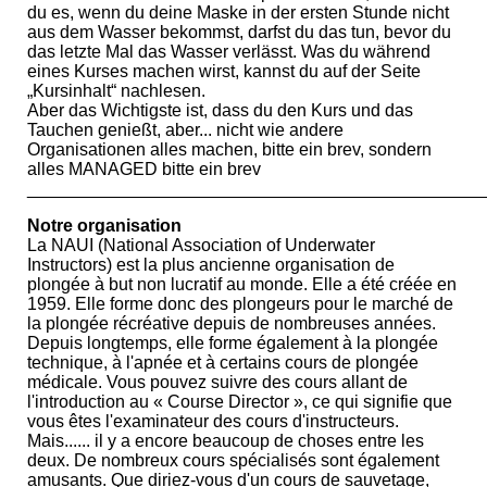
du es, wenn du deine Maske in der ersten Stunde nicht
aus dem Wasser bekommst, darfst du das tun, bevor du
das letzte Mal das Wasser verlässt. Was du während
eines Kurses machen wirst, kannst du auf der Seite
„Kursinhalt“ nachlesen.
Aber das Wichtigste ist, dass du den Kurs und das
Tauchen genießt, aber... nicht wie andere
Organisationen alles machen, bitte ein brev, sondern
alles MANAGED bitte ein brev
_______________________________________________
Notre organisation
La NAUI (National Association of Underwater
Instructors) est la plus ancienne organisation de
plongée à but non lucratif au monde. Elle a été créée en
1959. Elle forme donc des plongeurs pour le marché de
la plongée récréative depuis de nombreuses années.
Depuis longtemps, elle forme également à la plongée
technique, à l'apnée et à certains cours de plongée
médicale. Vous pouvez suivre des cours allant de
l'introduction au « Course Director », ce qui signifie que
vous êtes l'examinateur des cours d'instructeurs.
Mais...... il y a encore beaucoup de choses entre les
deux. De nombreux cours spécialisés sont également
amusants. Que diriez-vous d'un cours de sauvetage,